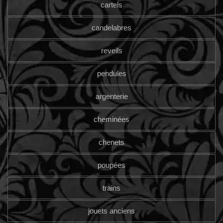
cartels
candelabres
reveils
pendules
argenterie
cheminées
chenets
poupées
trains
jouets anciens