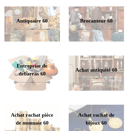
Antiquaire 60
Brocanteur 60
Entreprise de
Achat antiquité 60
débarras 60
Achat rachat pièce
Achat rachat de
de monnaie 60
bijoux 60