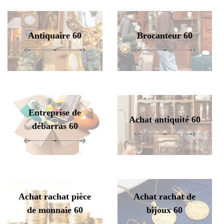
Antiquaire 60
Brocanteur 60
Entreprise de
Achat antiquité 60
débarras 60
Achat rachat pièce
Achat rachat de
de monnaie 60
bijoux 60