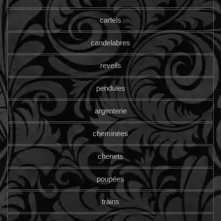
cartels
candelabres
reveils
pendules
argenterie
cheminées
chenets
poupées
trains