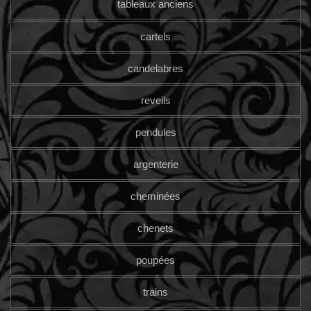
tableaux anciens
cartels
candelabres
reveils
pendules
argenterie
cheminées
chenets
poupées
trains