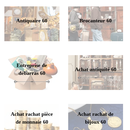
Antiquaire 60
Brocanteur 60
Entreprise de
Achat antiquité 60
débarras 60
Achat rachat pièce
Achat rachat de
de monnaie 60
bijoux 60