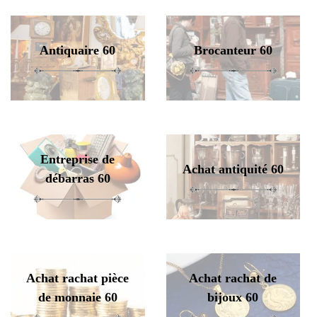
Antiquaire 60
Brocanteur 60
Entreprise de
Achat antiquité 60
débarras 60
Achat rachat pièce
Achat rachat de
de monnaie 60
bijoux 60