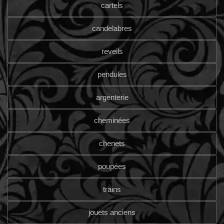
cartels
candelabres
reveils
pendules
argenterie
cheminées
chenets
poupées
trains
jouets anciens