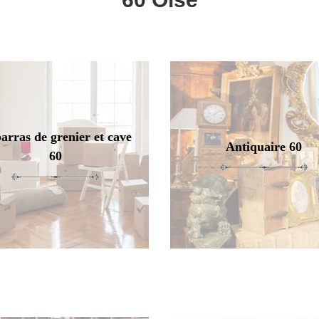
arras de grenier et cave
Antiquaire 60
60