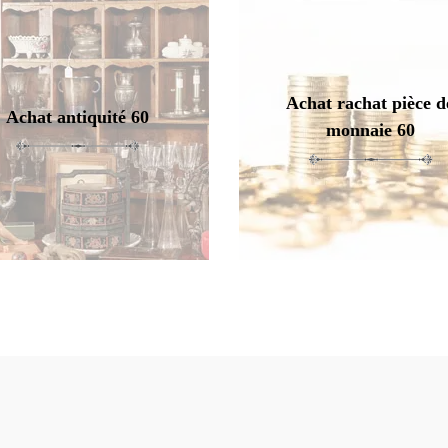
Achat rachat pièce d
Achat antiquité 60
monnaie 60