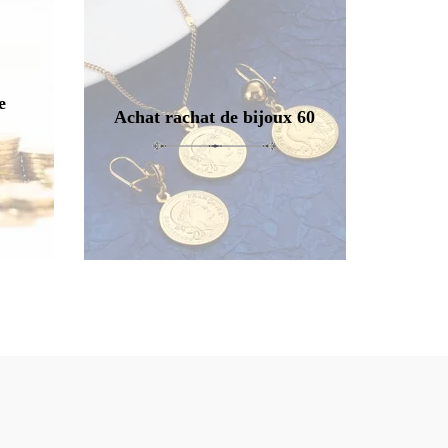
e
Achat rachat de bijoux 60