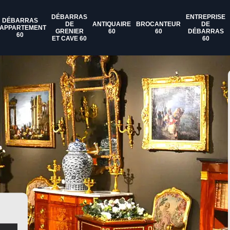
DÉBARRAS
ENTREPRISE
DÉBARRAS
DE
ANTIQUAIRE
BROCANTEUR
DE
'APPARTEMENT
GRENIER
60
60
DÉBARRAS
60
ET CAVE 60
60