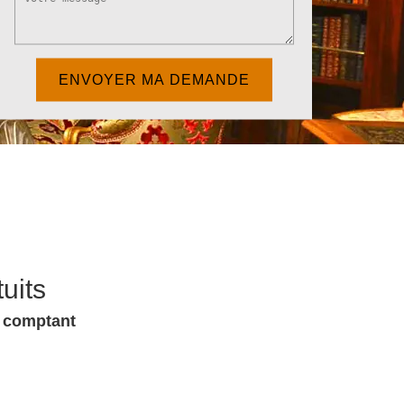
uits
u comptant