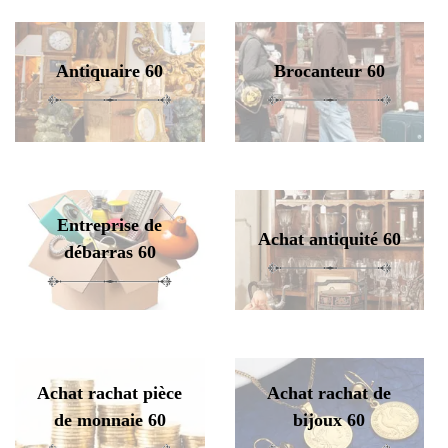
Antiquaire 60
Brocanteur 60
Entreprise de
Achat antiquité 60
débarras 60
Achat rachat pièce
Achat rachat de
de monnaie 60
bijoux 60