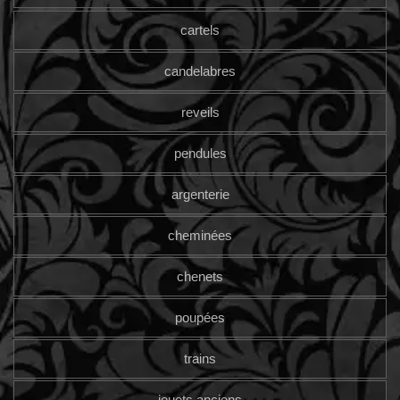
cartels
candelabres
reveils
pendules
argenterie
cheminées
chenets
poupées
trains
jouets anciens