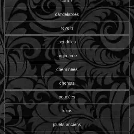
cartels
candelabres
reveils
pendules
argenterie
cheminées
chenets
poupées
trains
jouets anciens