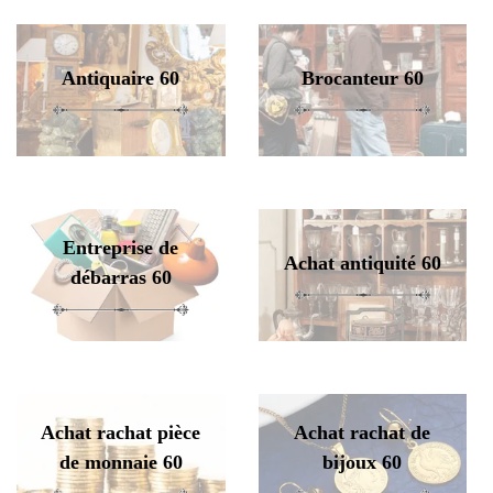
Antiquaire 60
Brocanteur 60
Entreprise de
Achat antiquité 60
débarras 60
Achat rachat pièce
Achat rachat de
de monnaie 60
bijoux 60