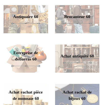
Antiquaire 60
Brocanteur 60
Entreprise de
Achat antiquité 60
débarras 60
Achat rachat pièce
Achat rachat de
de monnaie 60
bijoux 60