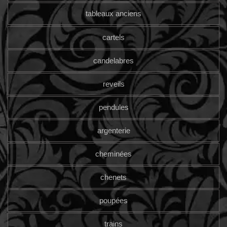
tableaux anciens
cartels
candelabres
reveils
pendules
argenterie
cheminées
chenets
poupées
trains