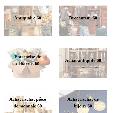
Antiquaire 60
Brocanteur 60
Entreprise de
Achat antiquité 60
débarras 60
Achat rachat pièce
Achat rachat de
de monnaie 60
bijoux 60