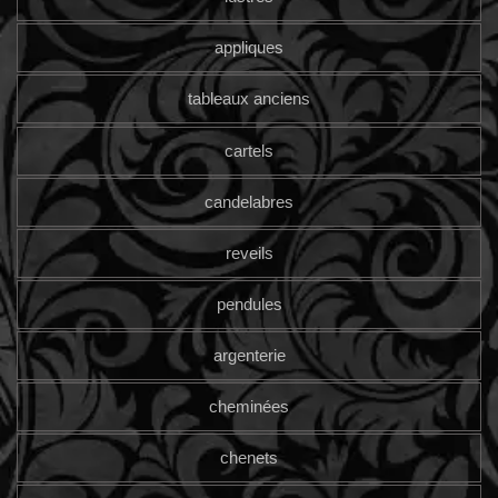
appliques
tableaux anciens
cartels
candelabres
reveils
pendules
argenterie
cheminées
chenets