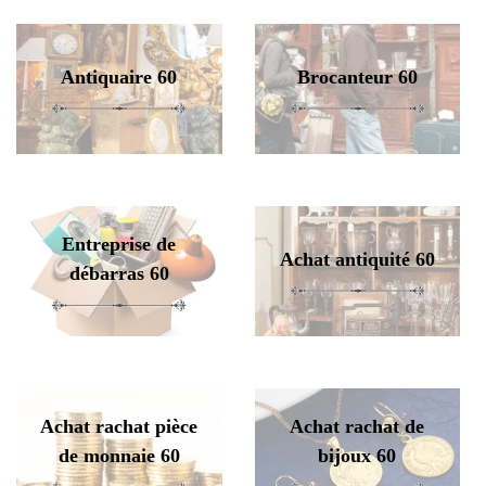
Antiquaire 60
Brocanteur 60
Entreprise de
Achat antiquité 60
débarras 60
Achat rachat pièce
Achat rachat de
de monnaie 60
bijoux 60