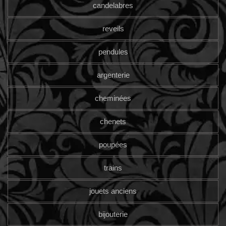
candelabres
reveils
pendules
argenterie
cheminées
chenets
poupées
trains
jouets anciens
bijouterie