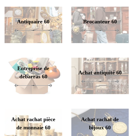
Antiquaire 60
Brocanteur 60
Entreprise de
Achat antiquité 60
débarras 60
Achat rachat pièce
Achat rachat de
de monnaie 60
bijoux 60