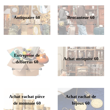
Antiquaire 60
Brocanteur 60
Entreprise de
Achat antiquité 60
débarras 60
Achat rachat pièce
Achat rachat de
de monnaie 60
bijoux 60