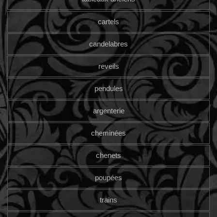
cartels
candelabres
reveils
pendules
argenterie
cheminées
chenets
poupées
trains