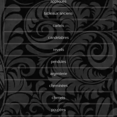
appliques
tableaux anciens
cartels
candelabres
reveils
pendules
argenterie
cheminées
chenets
poupées