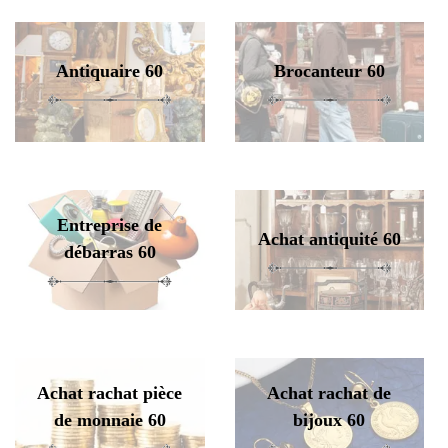
Antiquaire 60
Brocanteur 60
Entreprise de
Achat antiquité 60
débarras 60
Achat rachat pièce
Achat rachat de
de monnaie 60
bijoux 60