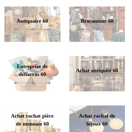
Antiquaire 60
Brocanteur 60
Entreprise de
Achat antiquité 60
débarras 60
Achat rachat pièce
Achat rachat de
de monnaie 60
bijoux 60