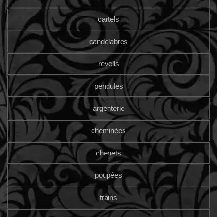
cartels
candelabres
reveils
pendules
argenterie
cheminées
chenets
poupées
trains