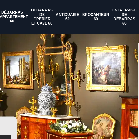
DÉBARRAS
ENTREPRISE
DÉBARRAS
DE
ANTIQUAIRE
BROCANTEUR
DE
'APPARTEMENT
GRENIER
60
60
DÉBARRAS
60
ET CAVE 60
60