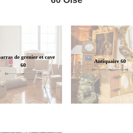
arras de grenier et cave
Antiquaire 60
60