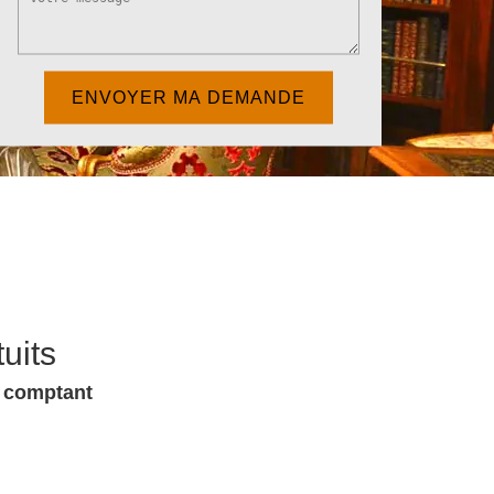
uits
u comptant