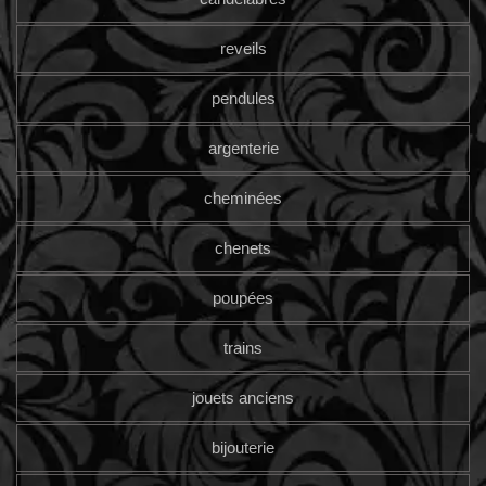
reveils
pendules
argenterie
cheminées
chenets
poupées
trains
jouets anciens
bijouterie