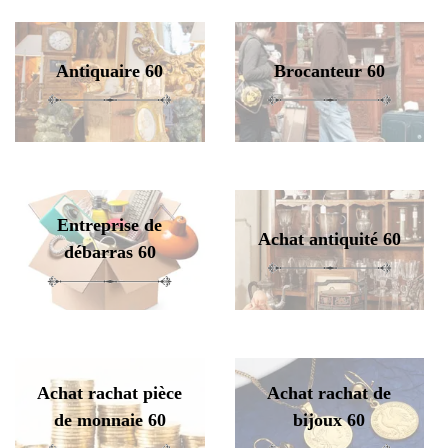
Antiquaire 60
Brocanteur 60
Entreprise de
Achat antiquité 60
débarras 60
Achat rachat pièce
Achat rachat de
de monnaie 60
bijoux 60