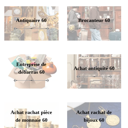
Antiquaire 60
Brocanteur 60
Entreprise de
Achat antiquité 60
débarras 60
Achat rachat pièce
Achat rachat de
de monnaie 60
bijoux 60