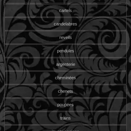
cartels
candelabres
reveils
pendules
argenterie
cheminées
chenets
poupées
trains