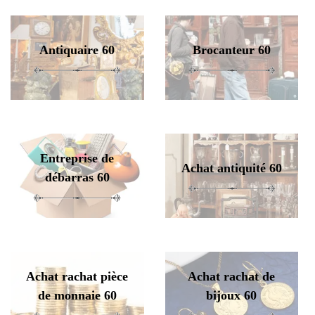
Antiquaire 60
Brocanteur 60
Entreprise de
Achat antiquité 60
débarras 60
Achat rachat pièce
Achat rachat de
de monnaie 60
bijoux 60