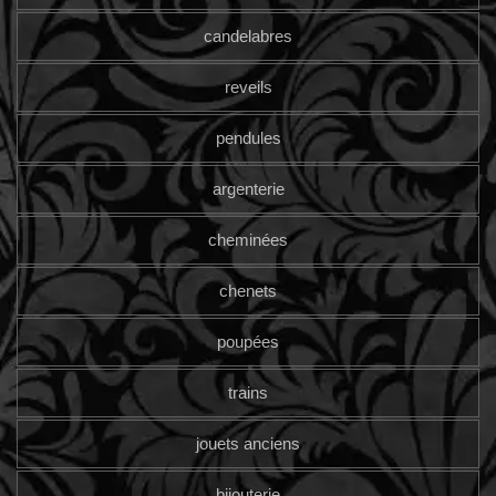
candelabres
reveils
pendules
argenterie
cheminées
chenets
poupées
trains
jouets anciens
bijouterie