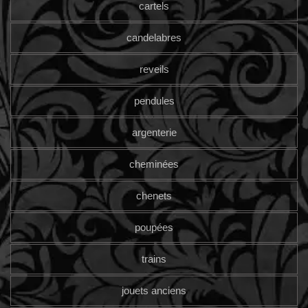
cartels
candelabres
reveils
pendules
argenterie
cheminées
chenets
poupées
trains
jouets anciens