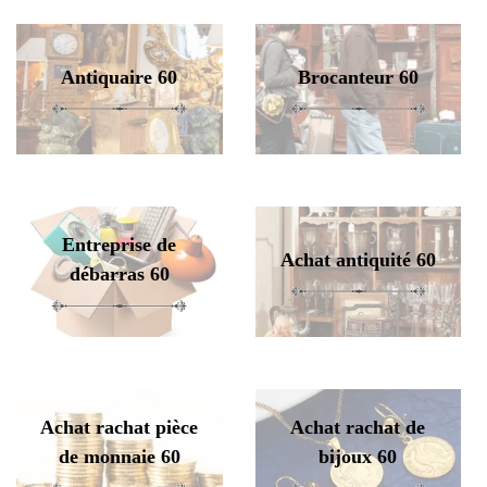
Antiquaire 60
Brocanteur 60
Entreprise de
Achat antiquité 60
débarras 60
Achat rachat pièce
Achat rachat de
de monnaie 60
bijoux 60