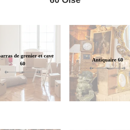
arras de grenier et cave
Antiquaire 60
60