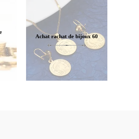
e
Achat rachat de bijoux 60