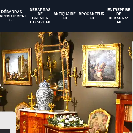
DÉBARRAS
ENTREPRISE
DÉBARRAS
DE
ANTIQUAIRE
BROCANTEUR
DE
'APPARTEMENT
GRENIER
60
60
DÉBARRAS
60
ET CAVE 60
60