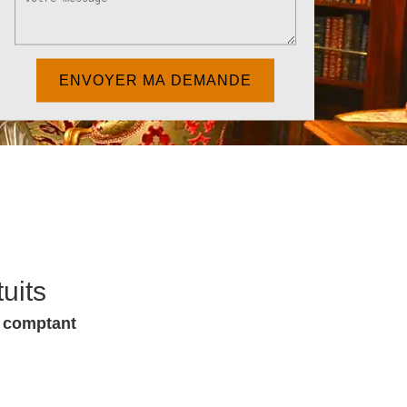
uits
u comptant