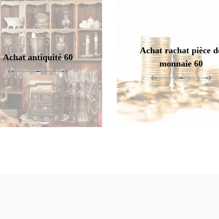
Achat rachat pièce d
Achat antiquité 60
monnaie 60