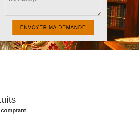
uits
u comptant