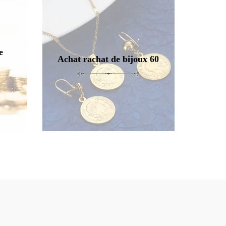
e
Achat rachat de bijoux 60