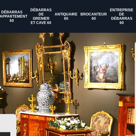
DÉBARRAS
ENTREPRISE
DÉBARRAS
DE
ANTIQUAIRE
BROCANTEUR
DE
'APPARTEMENT
GRENIER
60
60
DÉBARRAS
60
ET CAVE 60
60