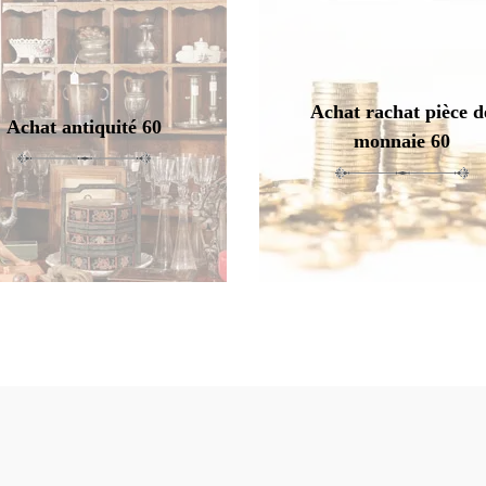
Achat rachat pièce d
Achat antiquité 60
monnaie 60