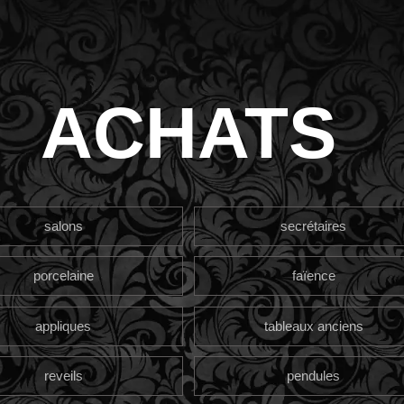
ACHATS
salons
secrétaires
porcelaine
faïence
appliques
tableaux anciens
reveils
pendules