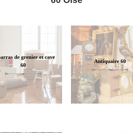
arras de grenier et cave
Antiquaire 60
60