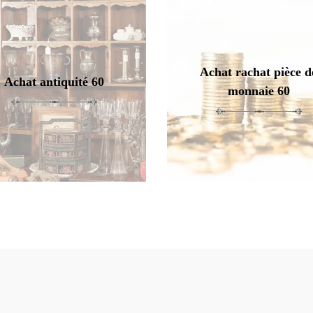
Achat rachat pièce d
Achat antiquité 60
monnaie 60