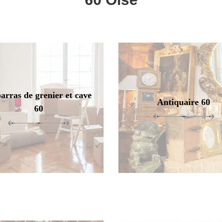
arras de grenier et cave
Antiquaire 60
60