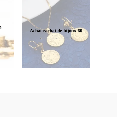
e
Achat rachat de bijoux 60