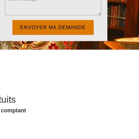
uits
u comptant