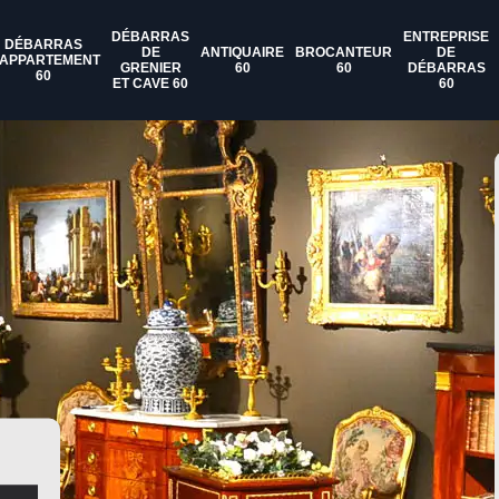
DÉBARRAS
ENTREPRISE
DÉBARRAS
DE
ANTIQUAIRE
BROCANTEUR
DE
'APPARTEMENT
GRENIER
60
60
DÉBARRAS
60
ET CAVE 60
60