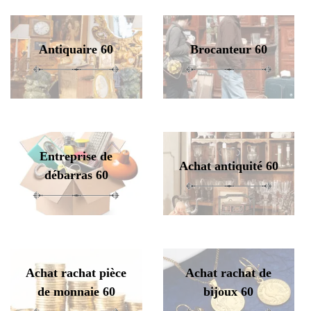
Antiquaire 60
Brocanteur 60
Entreprise de
Achat antiquité 60
débarras 60
Achat rachat pièce
Achat rachat de
de monnaie 60
bijoux 60