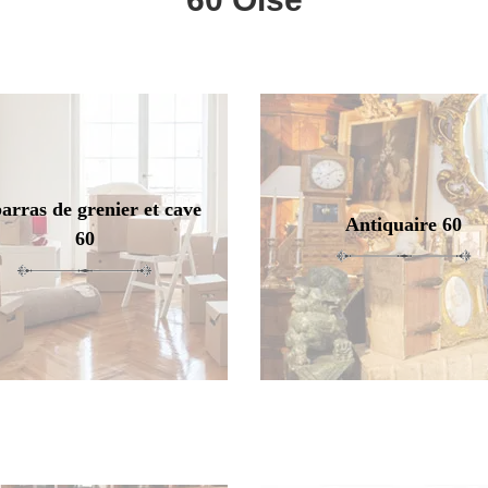
arras de grenier et cave
Antiquaire 60
60