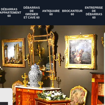
DÉBARRAS
ENTREPRISE
DÉBARRAS
DE
ANTIQUAIRE
BROCANTEUR
DE
'APPARTEMENT
GRENIER
60
60
DÉBARRAS
60
ET CAVE 60
60