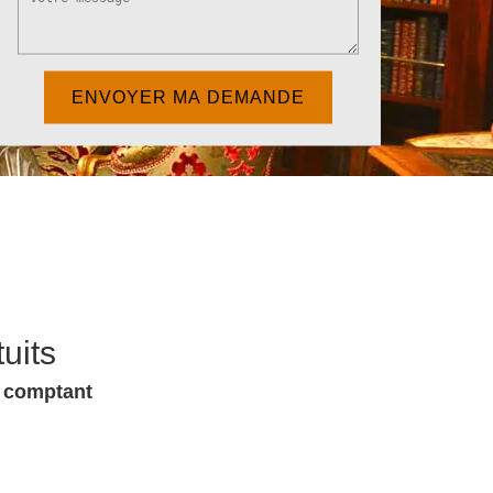
uits
u comptant