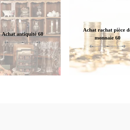
Achat rachat pièce d
Achat antiquité 60
monnaie 60