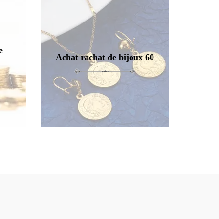
e
Achat rachat de bijoux 60