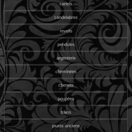
cartels
candelabres
reveils
pendules
argenterie
cheminées
chenets
poupées
trains
jouets anciens