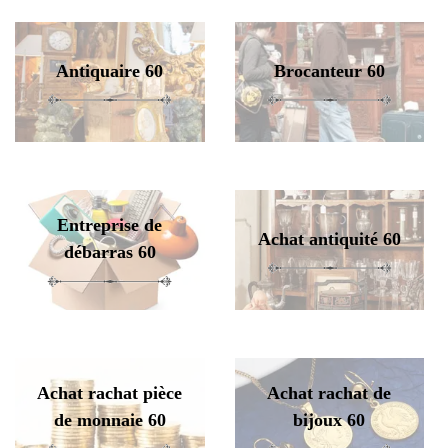
Antiquaire 60
Brocanteur 60
Entreprise de
Achat antiquité 60
débarras 60
Achat rachat pièce
Achat rachat de
de monnaie 60
bijoux 60