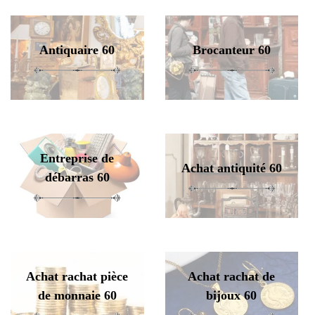
Antiquaire 60
Brocanteur 60
Entreprise de
Achat antiquité 60
débarras 60
Achat rachat pièce
Achat rachat de
de monnaie 60
bijoux 60