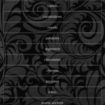
cartels
candelabres
reveils
pendules
argenterie
cheminées
chenets
poupées
trains
jouets anciens