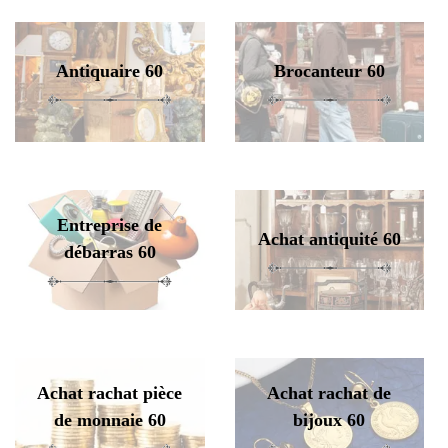
Antiquaire 60
Brocanteur 60
Entreprise de
Achat antiquité 60
débarras 60
Achat rachat pièce
Achat rachat de
de monnaie 60
bijoux 60