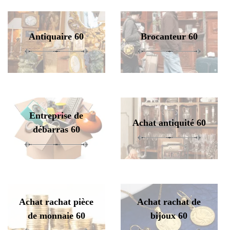
Antiquaire 60
Brocanteur 60
Entreprise de
Achat antiquité 60
débarras 60
Achat rachat pièce
Achat rachat de
de monnaie 60
bijoux 60