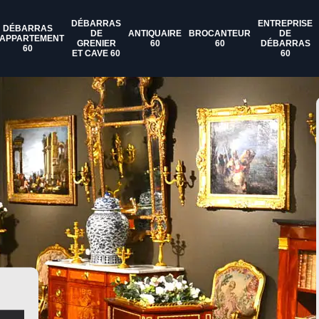
DÉBARRAS
ENTREPRISE
DÉBARRAS
DE
ANTIQUAIRE
BROCANTEUR
DE
'APPARTEMENT
GRENIER
60
60
DÉBARRAS
60
ET CAVE 60
60