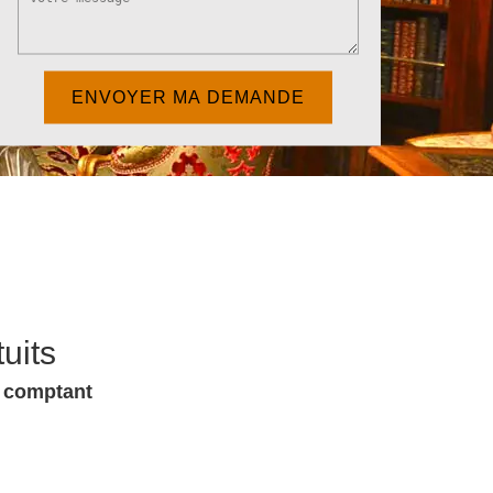
uits
u comptant