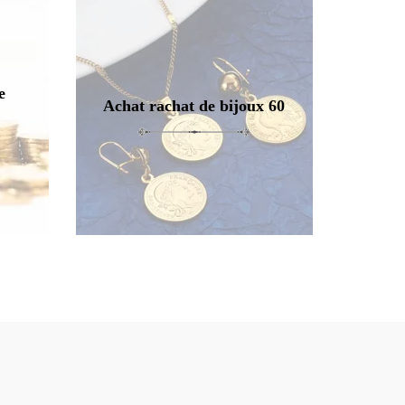
e
Achat rachat de bijoux 60