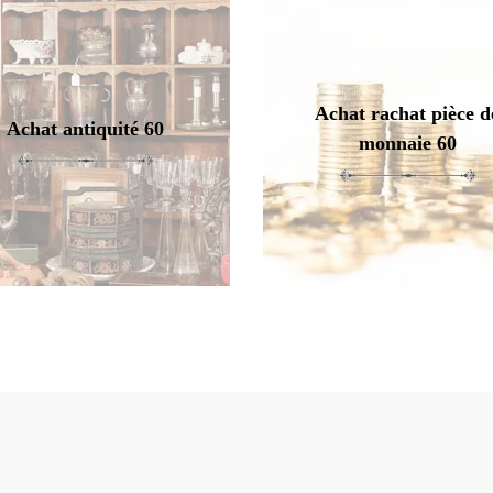
Achat rachat pièce d
Achat antiquité 60
monnaie 60