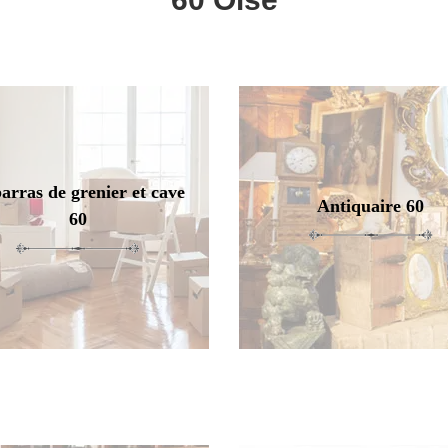
arras de grenier et cave
Antiquaire 60
60