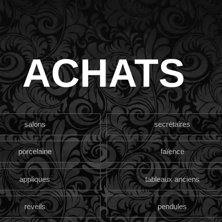
ACHATS
salons
secrétaires
porcelaine
faïence
appliques
tableaux anciens
reveils
pendules