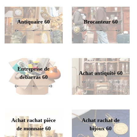
Antiquaire 60
Brocanteur 60
Entreprise de
Achat antiquité 60
débarras 60
Achat rachat pièce
Achat rachat de
de monnaie 60
bijoux 60