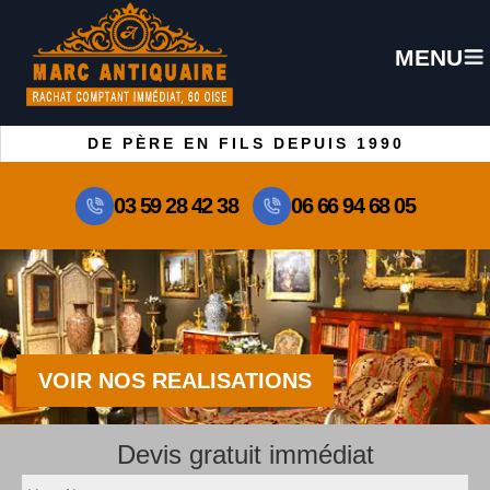
MENU
DE PÈRE EN FILS DEPUIS 1990
03 59 28 42 38
06 66 94 68 05
VOIR NOS REALISATIONS
Devis gratuit immédiat