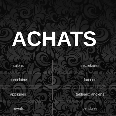
ACHATS
salons
secrétaires
porcelaine
faïence
appliques
tableaux anciens
reveils
pendules