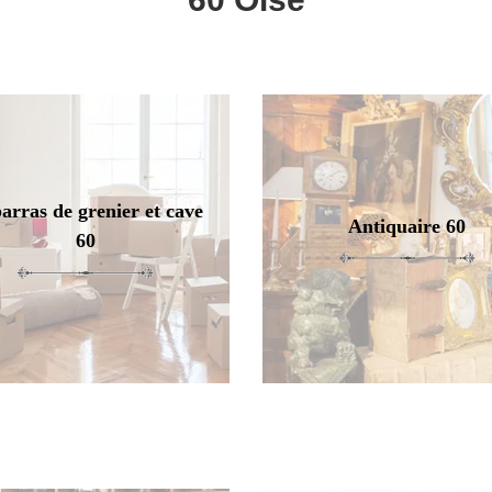
arras de grenier et cave
Antiquaire 60
60