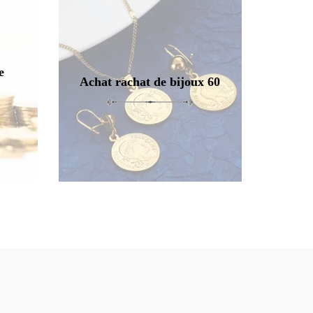
e
Achat rachat de bijoux 60