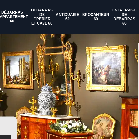
DÉBARRAS
ENTREPRISE
DÉBARRAS
DE
ANTIQUAIRE
BROCANTEUR
DE
'APPARTEMENT
GRENIER
60
60
DÉBARRAS
60
ET CAVE 60
60