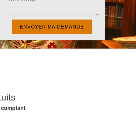
uits
u comptant