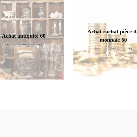
Achat rachat pièce d
Achat antiquité 60
monnaie 60