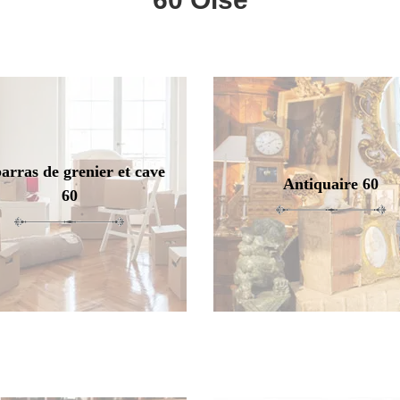
arras de grenier et cave
Antiquaire 60
60