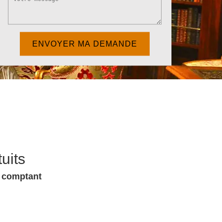
uits
u comptant