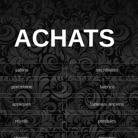
ACHATS
salons
secrétaires
porcelaine
faïence
appliques
tableaux anciens
reveils
pendules
chenets
poupées