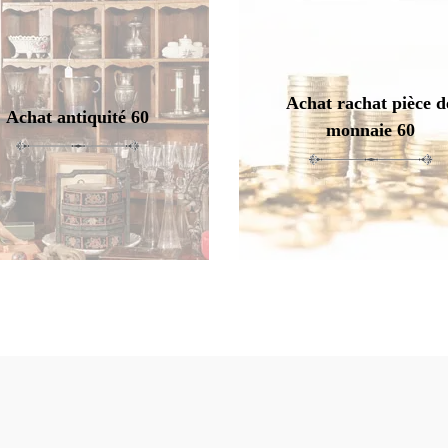
Achat rachat pièce d
Achat antiquité 60
monnaie 60