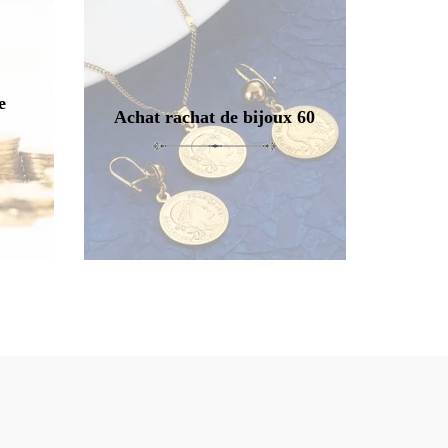
e
Achat rachat de bijoux 60