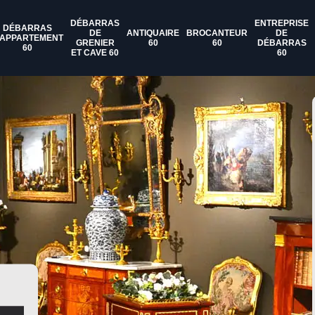
DÉBARRAS
ENTREPRISE
DÉBARRAS
DE
ANTIQUAIRE
BROCANTEUR
DE
'APPARTEMENT
GRENIER
60
60
DÉBARRAS
60
ET CAVE 60
60