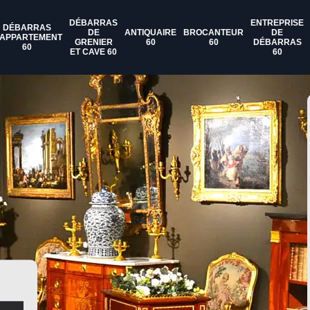
DÉBARRAS
ENTREPRISE
DÉBARRAS
DE
ANTIQUAIRE
BROCANTEUR
DE
'APPARTEMENT
GRENIER
60
60
DÉBARRAS
60
ET CAVE 60
60