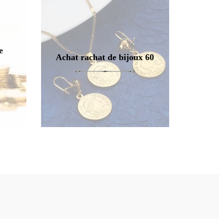
e
Achat rachat de bijoux 60