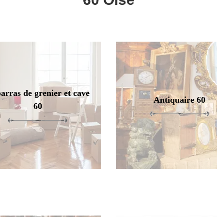
arras de grenier et cave
Antiquaire 60
60