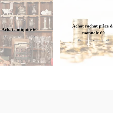
Achat rachat pièce d
Achat antiquité 60
monnaie 60