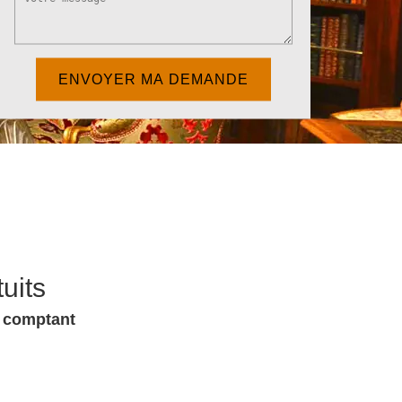
uits
u comptant