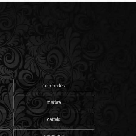
commodes
marbre
cartels
argenterie