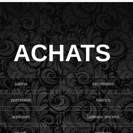
ACHATS
salons
secrétaires
porcelaine
faïence
appliques
tableaux anciens
reveils
pendules