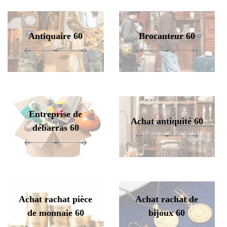
Antiquaire 60
Brocanteur 60
Entreprise de
Achat antiquité 60
débarras 60
Achat rachat pièce
Achat rachat de
de monnaie 60
bijoux 60