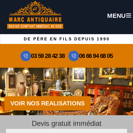
MENU
DE PÈRE EN FILS DEPUIS 1990
03 59 28 42 38
06 66 94 68 05
VOIR NOS REALISATIONS
Devis gratuit immédiat