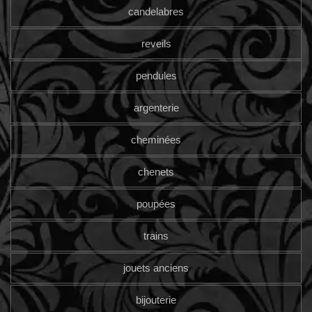
candelabres
reveils
pendules
argenterie
cheminées
chenets
poupées
trains
jouets anciens
bijouterie