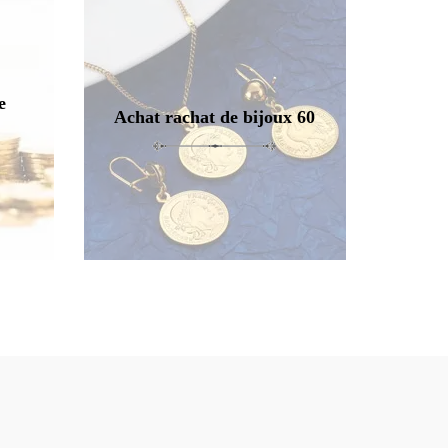
e
Achat rachat de bijoux 60