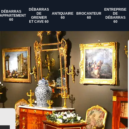
DÉBARRAS
ENTREPRISE
DÉBARRAS
DE
ANTIQUAIRE
BROCANTEUR
DE
'APPARTEMENT
GRENIER
60
60
DÉBARRAS
60
ET CAVE 60
60