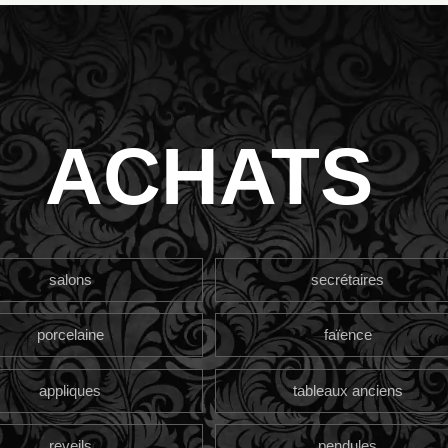
ACHATS
salons
secrétaires
porcelaine
faïence
appliques
tableaux anciens
reveils
pendules