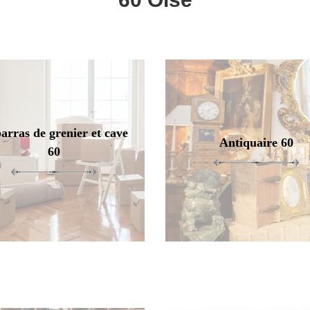
arras de grenier et cave
Antiquaire 60
60