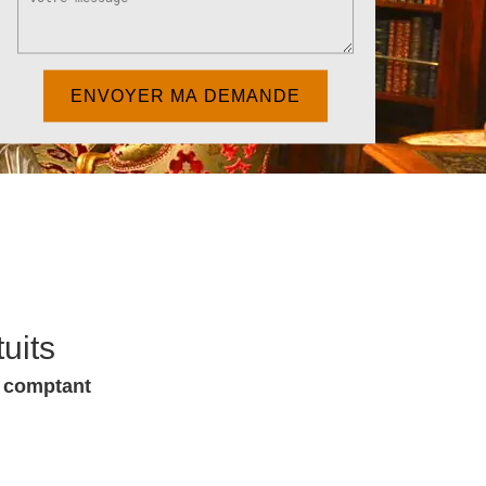
uits
u comptant