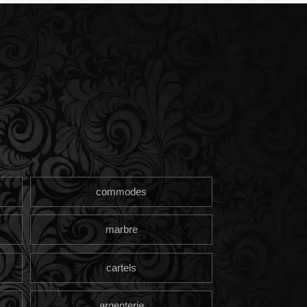
commodes
marbre
cartels
argenterie