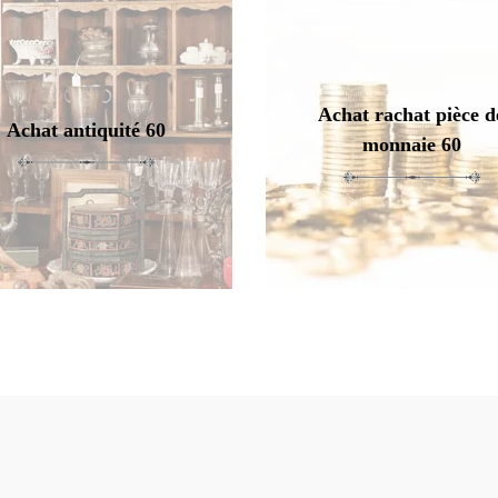
Achat rachat pièce d
Achat antiquité 60
monnaie 60