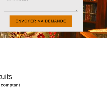
uits
u comptant