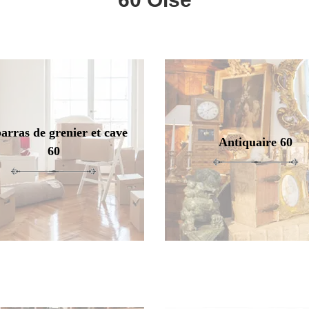
arras de grenier et cave
Antiquaire 60
60