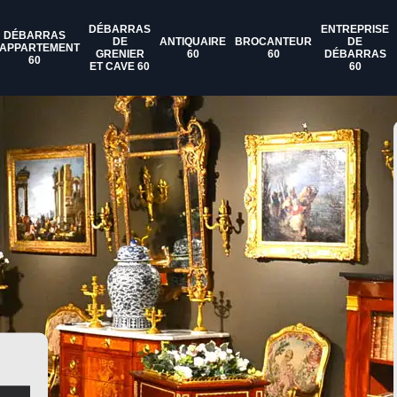
DÉBARRAS
ENTREPRISE
DÉBARRAS
DE
ANTIQUAIRE
BROCANTEUR
DE
'APPARTEMENT
GRENIER
60
60
DÉBARRAS
60
ET CAVE 60
60