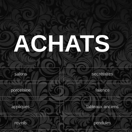
ACHATS
salons
secrétaires
porcelaine
faïence
appliques
tableaux anciens
reveils
pendules