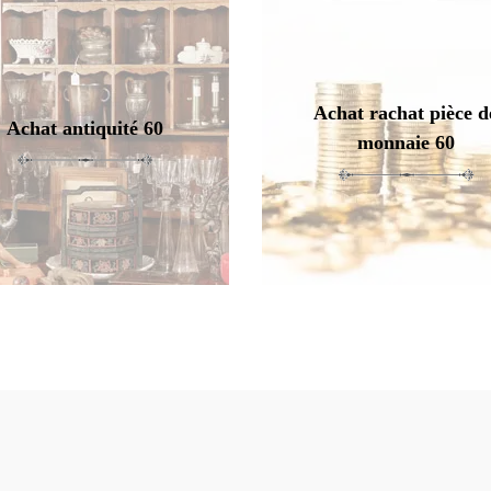
Achat rachat pièce d
Achat antiquité 60
monnaie 60