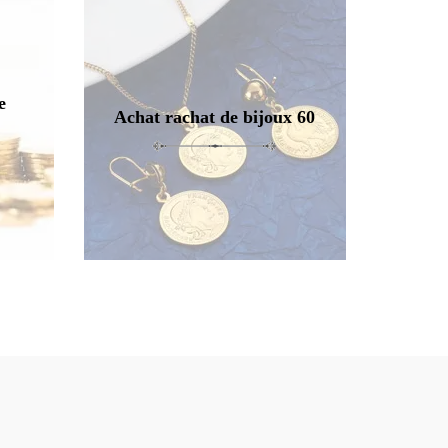
e
Achat rachat de bijoux 60