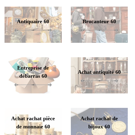
Antiquaire 60
Brocanteur 60
Entreprise de
Achat antiquité 60
débarras 60
Achat rachat pièce
Achat rachat de
de monnaie 60
bijoux 60