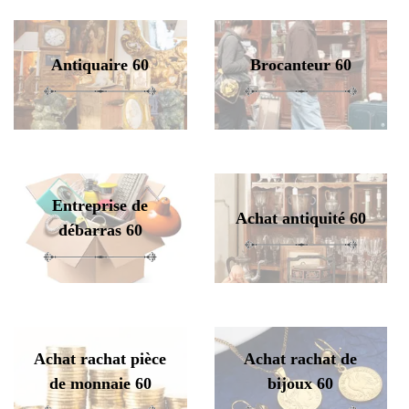
Antiquaire 60
Brocanteur 60
Entreprise de
Achat antiquité 60
débarras 60
Achat rachat pièce
Achat rachat de
de monnaie 60
bijoux 60