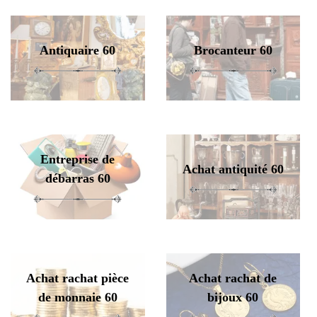
Antiquaire 60
Brocanteur 60
Entreprise de
Achat antiquité 60
débarras 60
Achat rachat pièce
Achat rachat de
de monnaie 60
bijoux 60