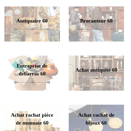
Antiquaire 60
Brocanteur 60
Entreprise de
Achat antiquité 60
débarras 60
Achat rachat pièce
Achat rachat de
de monnaie 60
bijoux 60