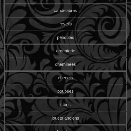
candelabres
reveils
pendules
argenterie
cheminées
chenets
poupées
trains
jouets anciens