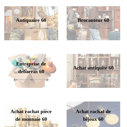
Antiquaire 60
Brocanteur 60
Entreprise de
Achat antiquité 60
débarras 60
Achat rachat pièce
Achat rachat de
de monnaie 60
bijoux 60