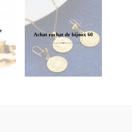
e
Achat rachat de bijoux 60