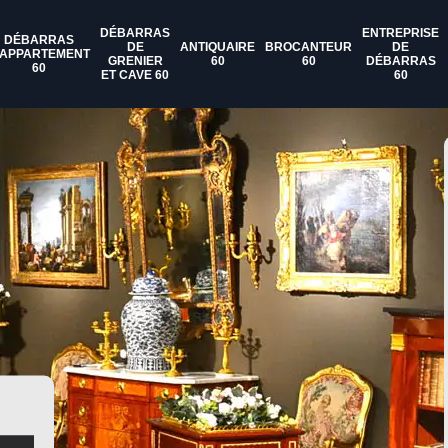
DÉBARRAS
ENTREPRISE
DÉBARRAS
DE
ANTIQUAIRE
BROCANTEUR
DE
'APPARTEMENT
GRENIER
60
60
DÉBARRAS
60
ET CAVE 60
60