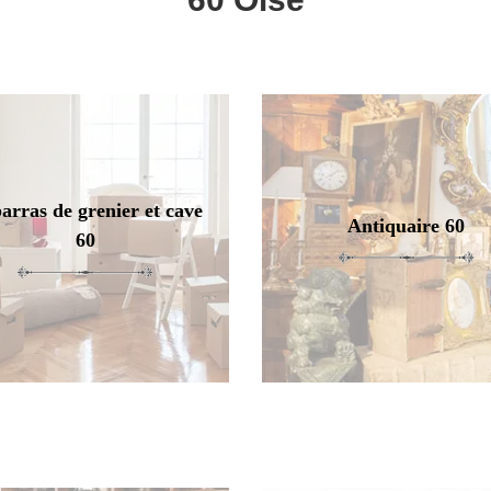
arras de grenier et cave
Antiquaire 60
60