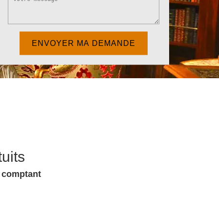
uits
u comptant