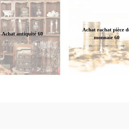
Achat rachat pièce d
Achat antiquité 60
monnaie 60