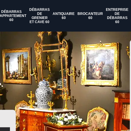
DÉBARRAS
ENTREPRISE
DÉBARRAS
DE
ANTIQUAIRE
BROCANTEUR
DE
'APPARTEMENT
GRENIER
60
60
DÉBARRAS
60
ET CAVE 60
60