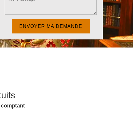
uits
u comptant