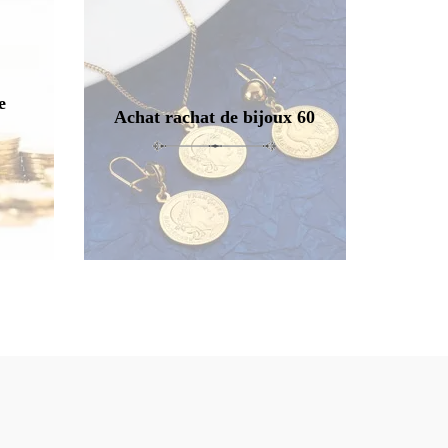
e
Achat rachat de bijoux 60