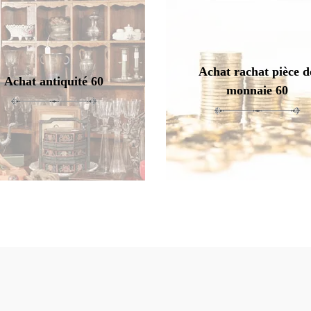
Achat rachat pièce d
Achat antiquité 60
monnaie 60