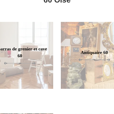
arras de grenier et cave
Antiquaire 60
60