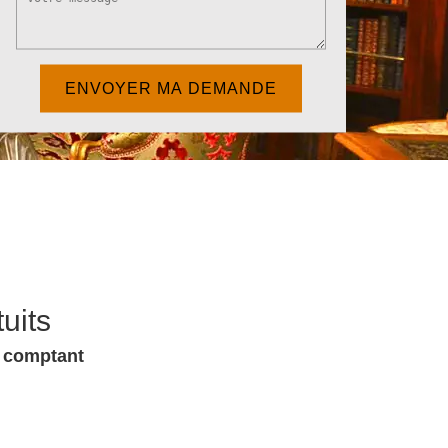
uits
u comptant