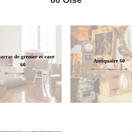
arras de grenier et cave
Antiquaire 60
60