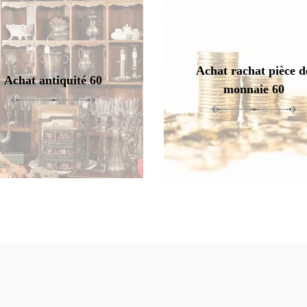
Achat rachat pièce d
Achat antiquité 60
monnaie 60