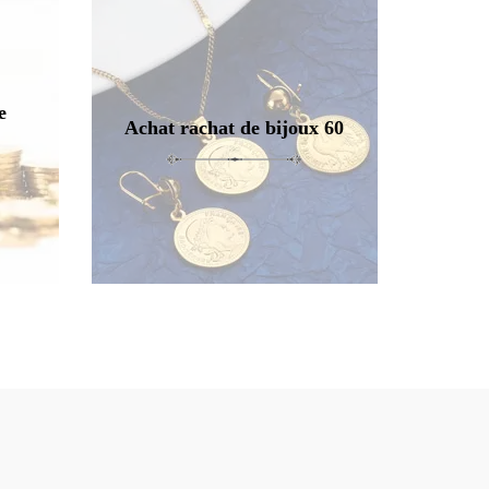
e
Achat rachat de bijoux 60