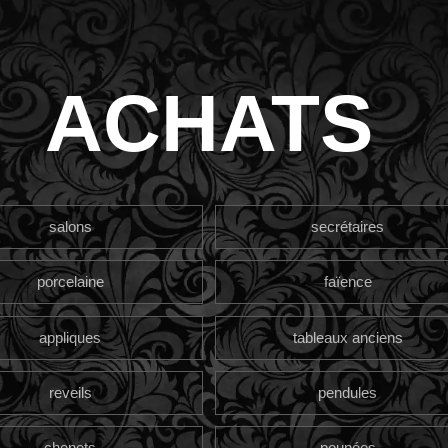
ACHATS
salons
secrétaires
porcelaine
faïence
appliques
tableaux anciens
reveils
pendules
chenets
poupées