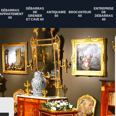
DÉBARRAS
ENTREPRISE
DÉBARRAS
DE
ANTIQUAIRE
BROCANTEUR
DE
'APPARTEMENT
GRENIER
60
60
DÉBARRAS
60
ET CAVE 60
60