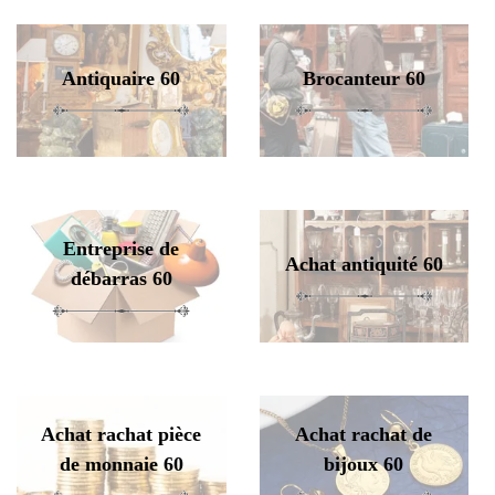
Antiquaire 60
Brocanteur 60
Entreprise de
Achat antiquité 60
débarras 60
Achat rachat pièce
Achat rachat de
de monnaie 60
bijoux 60