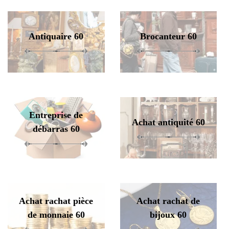
Antiquaire 60
Brocanteur 60
Entreprise de
Achat antiquité 60
débarras 60
Achat rachat pièce
Achat rachat de
de monnaie 60
bijoux 60