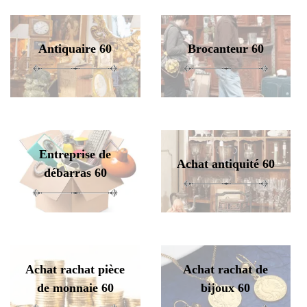
Antiquaire 60
Brocanteur 60
Entreprise de
Achat antiquité 60
débarras 60
Achat rachat pièce
Achat rachat de
de monnaie 60
bijoux 60