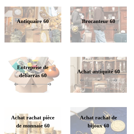
Antiquaire 60
Brocanteur 60
Entreprise de
Achat antiquité 60
débarras 60
Achat rachat pièce
Achat rachat de
de monnaie 60
bijoux 60