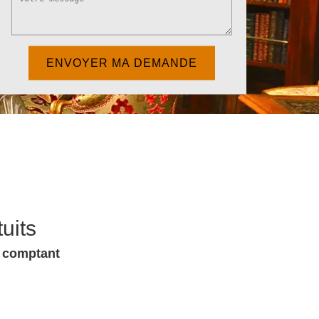
uits
u comptant