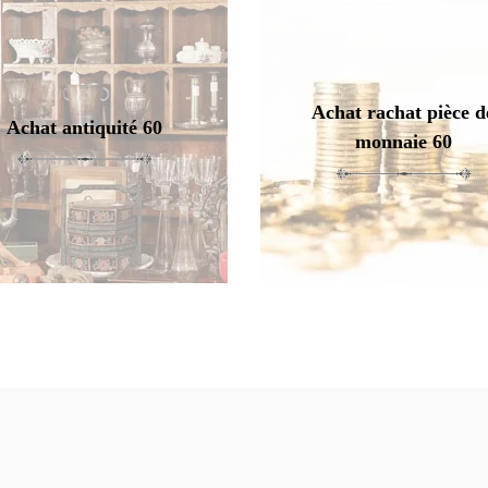
Achat rachat pièce d
Achat antiquité 60
monnaie 60