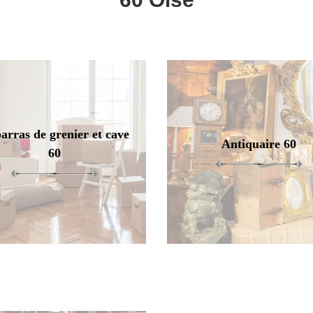
arras de grenier et cave
Antiquaire 60
60