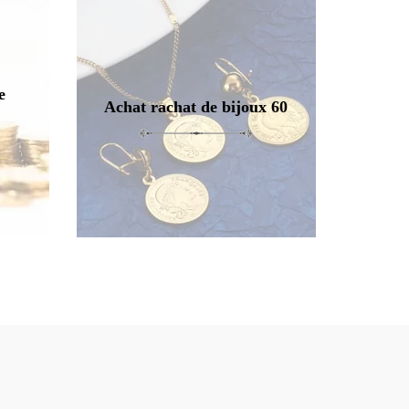
e
Achat rachat de bijoux 60