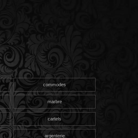
commodes
marbre
cartels
argenterie