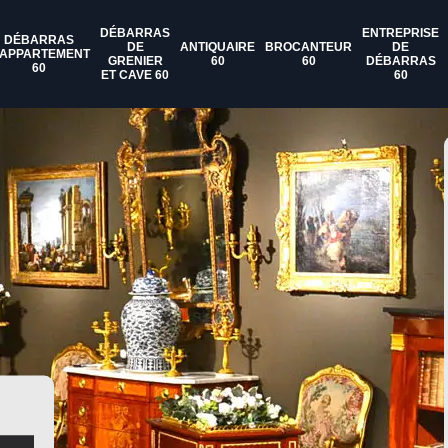
DÉBARRAS
ENTREPRISE
DÉBARRAS
DE
ANTIQUAIRE
BROCANTEUR
DE
'APPARTEMENT
GRENIER
60
60
DÉBARRAS
60
ET CAVE 60
60