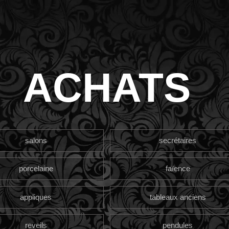
ACHATS
salons
secrétaires
porcelaine
faïence
appliques
tableaux anciens
reveils
pendules