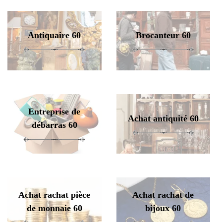
Antiquaire 60
Brocanteur 60
Entreprise de
Achat antiquité 60
débarras 60
Achat rachat pièce
Achat rachat de
de monnaie 60
bijoux 60